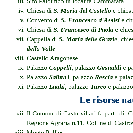
Sito Palolitico in località Cammarata
Chiesa di
S. Maria del Castello
e chies
Convento di
S. Francesco d'Assisi
e ch
Chiesa di
S. Francesco di Paola
e chie
Cappella di
S. Maria delle Grazie
, chie
della Valle
Castello Aragonese
Palazzo
Cappelli
, palazzo
Gesualdi
e p
Palazzo
Salituri
, palazzo
Rescia
e pala
Palazzo
Laghi
, palazzo
Turco
e palazz
Le risorse na
Il Comune di Castrovillari fa parte di:
Regione Agraria n.11, Colline di Castrov
Monte Pollino